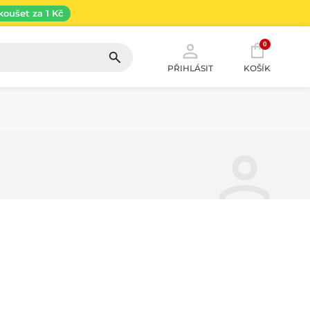
koušet za 1 Kč
0
PŘIHLÁSIT
KOŠÍK