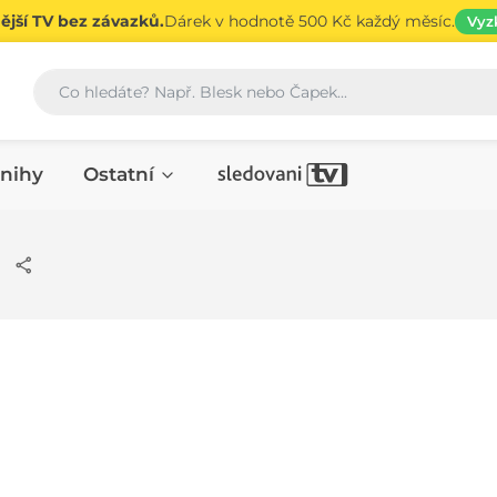
jší TV bez závazků.
Dárek v hodnotě 500 Kč každý měsíc.
Vyz
Vyhledávání
nihy
Ostatní
m