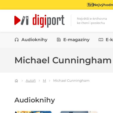
Nejvýhodně
Největší e-knihovna
ke čtení i poslechu
Kategorie
Audioknihy
E-magazíny
E-k
Michael Cunningha
Autoři
M
Michael Cunningham
Audioknihy