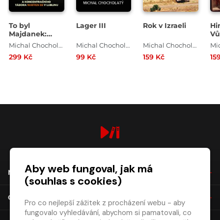
To byl
Lager III
Rok v Izraeli
Hi
Majdanek:
Vů
Historie
na
Michal Chocholatý
Michal Chocholatý
Michal Chocholatý
zajateckého a
pe
299 Kč
99 Kč
159 Kč
15
koncentračního
tábora Waffen
SS v Lublinu, 1.
díl
digiport.cz © 2026
Aby web fungoval, jak má
NÁKUP
(souhlas s cookies)
O SPOLEČNOSTI
Pro co nejlepší zážitek z procházení webu - aby
fungovalo vyhledávání, abychom si pamatovali, co