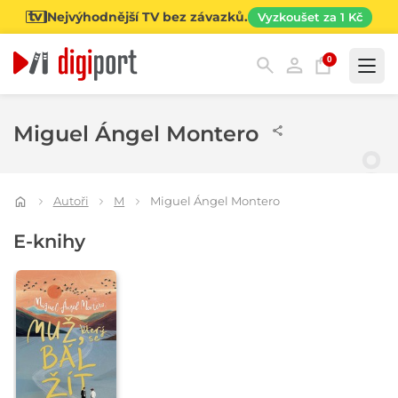
Nejvýhodnější TV bez závazků.
Vyzkoušet za 1 Kč
0
Kategorie
Miguel Ángel Montero
Autoři
M
Miguel Ángel Montero
E-knihy