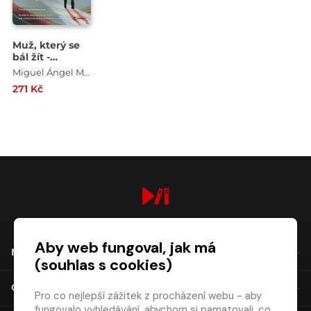
Muž, který se
bál žít -
Skutečný život
Miguel Ángel Montero
začíná ve
271 Kč
chvíli, kdy
vykročíme ze
své komfortní
zóny.
digiport.cz © 2026
Aby web fungoval, jak má
NÁKUP
(souhlas s cookies)
O SPOLEČNOSTI
Pro co nejlepší zážitek z procházení webu - aby
fungovalo vyhledávání, abychom si pamatovali, co