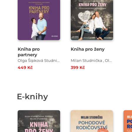
Přehrát
ukázku
Kniha pro
Kniha pro ženy
partnery
Olga Šípková Studničková , Milan Studnička
Milan Studnička , Olga Studničková Šípková
449 Kč
399 Kč
E-knihy