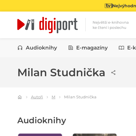
Nejvýhodně
Největší e-knihovna
ke čtení i poslechu
Kategorie
Audioknihy
E-magazíny
E-k
Milan Studnička
Autoři
M
Milan Studnička
Audioknihy