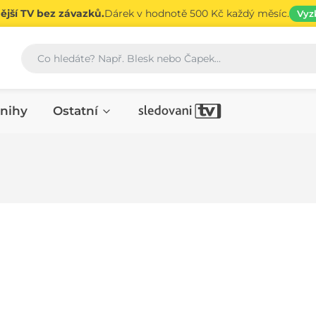
jší TV bez závazků.
Dárek v hodnotě 500 Kč každý měsíc.
Vyz
Vyhledávání
nihy
Ostatní