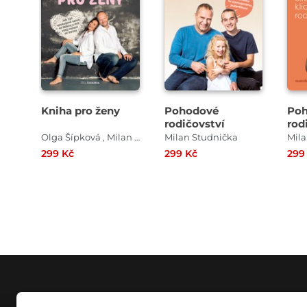
Kniha pro ženy
Pohodové
Po
rodičovství
rodi
kli
Olga Šípková , Milan Studnička
Milan Studnička
Mila
299 Kč
299 Kč
299