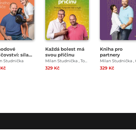
hodové
Každá bolest má
Kniha pro
čovství: síla
svou příčinu
partnery
dného rodiče
n Studnička
Milan Studnička , Tomáš Rychnovský
 Kč
329 Kč
329 Kč