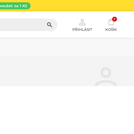
koušet za 1 Kč
0
PŘIHLÁSIT
KOŠÍK