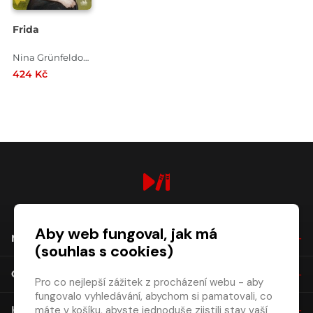
Frida
Nina Grünfeldová
424 Kč
digiport.cz © 2026
Aby web fungoval, jak má
NÁKUP
(souhlas s cookies)
O SPOLEČNOSTI
Pro co nejlepší zážitek z procházení webu - aby
fungovalo vyhledávání, abychom si pamatovali, co
máte v košíku, abyste jednoduše zjistili stav vaší
KONTAKT