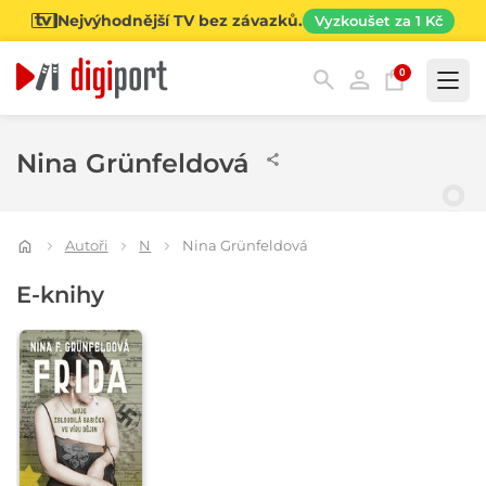
Nejvýhodnější TV bez závazků.
Vyzkoušet za 1 Kč
0
Kategorie
Nina Grünfeldová
Autoři
N
Nina Grünfeldová
E-knihy