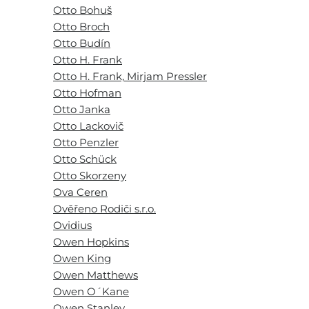
Otto Bohuš
Otto Broch
Otto Budín
Otto H. Frank
Otto H. Frank, Mirjam Pressler
Otto Hofman
Otto Janka
Otto Lackovič
Otto Penzler
Otto Schück
Otto Skorzeny
Ova Ceren
Ověřeno Rodiči s.r.o.
Ovidius
Owen Hopkins
Owen King
Owen Matthews
Owen O´Kane
Owen Stanley