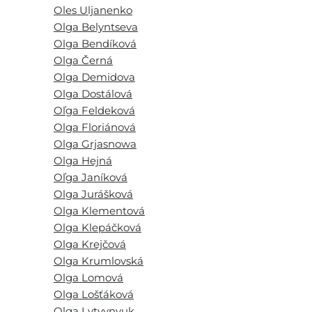
Oles Uljanenko
Olga Belyntseva
Olga Bendíková
Olga Černá
Olga Demidova
Olga Dostálová
Oľga Feldeková
Olga Floriánová
Olga Grjasnowa
Olga Hejná
Oľga Janíková
Olga Jurášková
Olga Klementová
Olga Klepáčková
Olga Krejčová
Olga Krumlovská
Olga Lomová
Olga Lošťáková
Olga Lytvynyuk