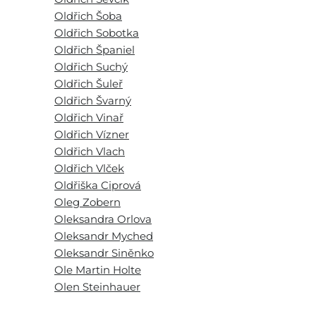
Oldřich Šoba
Oldřich Sobotka
Oldřich Španiel
Oldřich Suchý
Oldřich Šuleř
Oldřich Švarný
Oldřich Vinař
Oldřich Vízner
Oldřich Vlach
Oldřich Vlček
Oldřiška Ciprová
Oleg Zobern
Oleksandra Orlova
Oleksandr Myched
Oleksandr Siněnko
Ole Martin Holte
Olen Steinhauer