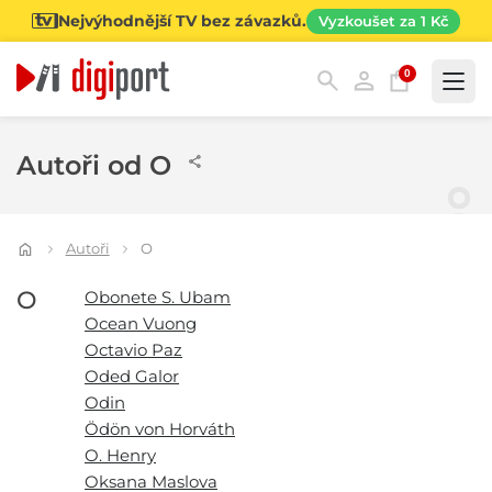
Nejvýhodnější TV bez závazků.
Vyzkoušet za 1 Kč
0
Kategorie
Autoři od O
Autoři
O
O
Obonete S. Ubam
Ocean Vuong
Octavio Paz
Oded Galor
Odin
Ödön von Horváth
O. Henry
Oksana Maslova