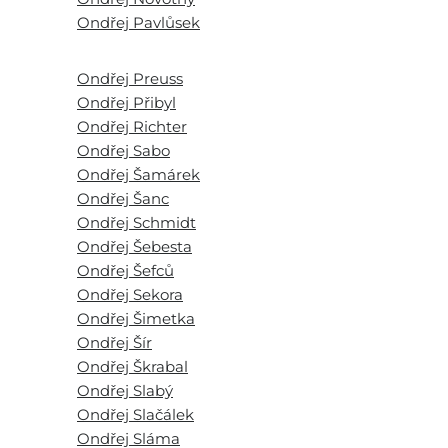
Ondřej Pavlůsek
Ondřej Preuss
Ondřej Přibyl
Ondřej Richter
Ondřej Sabo
Ondřej Šamárek
Ondřej Šanc
Ondřej Schmidt
Ondřej Šebesta
Ondřej Šefců
Ondřej Sekora
Ondřej Šimetka
Ondřej Šír
Ondřej Škrabal
Ondřej Slabý
Ondřej Slačálek
Ondřej Sláma