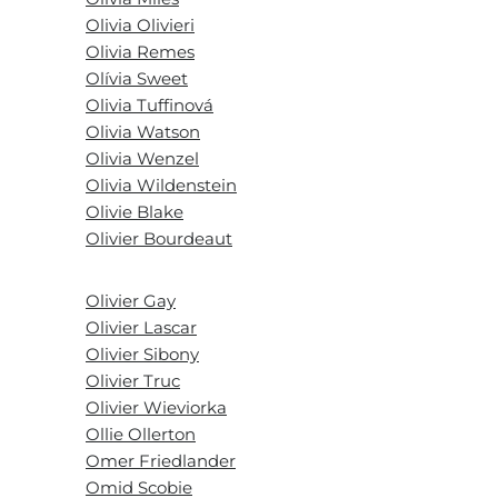
Olivia Olivieri
Olivia Remes
Olívia Sweet
Olivia Tuffinová
Olivia Watson
Olivia Wenzel
Olivia Wildenstein
Olivie Blake
Olivier Bourdeaut
Olivier Gay
Olivier Lascar
Olivier Sibony
Olivier Truc
Olivier Wieviorka
Ollie Ollerton
Omer Friedlander
Omid Scobie