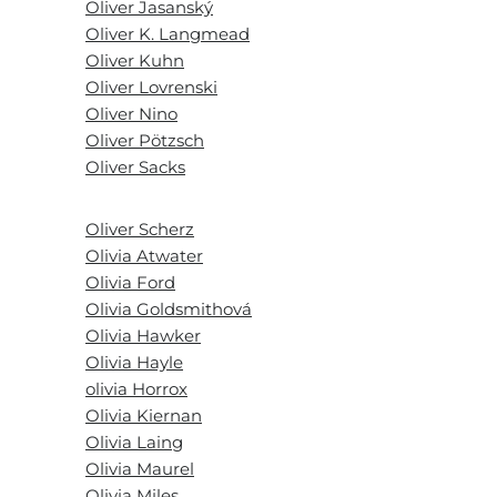
Oliver Jasanský
Oliver K. Langmead
Oliver Kuhn
Oliver Lovrenski
Oliver Nino
Oliver Pötzsch
Oliver Sacks
Oliver Scherz
Olivia Atwater
Olivia Ford
Olivia Goldsmithová
Olivia Hawker
Olivia Hayle
olivia Horrox
Olivia Kiernan
Olivia Laing
Olivia Maurel
Olivia Miles