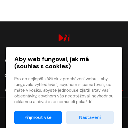
digiport.cz © 2026
Aby web fungoval, jak má
NÁKUP
(souhlas s cookies)
O SPOLEČNOSTI
Pro co nejlepší zážitek z procházení webu - aby
fungovalo vyhledávání, abychom si pamatovali, co
máte v košíku, abyste jednoduše zjistili stav vaší
KONTAKT
objednávky, abychom vás neobtěžovali nevhodnou
reklamou a abyste se nemuseli pokaždé
přihlašovat.
Proto od vás potřebujeme souhlas se
Přijmout vše
Nastavení
zpracováním souborů cookies
, tj. malých souborů,