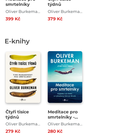
smrtelníky
týdnů
Oliver Burkeman
Oliver Burkeman
399 Kč
379 Kč
E-knihy
Čtyři tisíce
Meditace pro
týdnů
smrtelníky -
Najděte své
Oliver Burkeman
Oliver Burkeman
limity a
279 Kč
280 Kč
vytoužený klid
za 28 dní