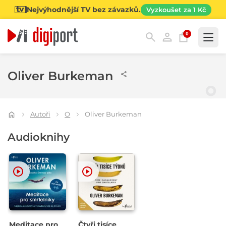
Nejvýhodnější TV bez závazků.
Vyzkoušet za 1 Kč
0
Kategorie
Oliver Burkeman
Autoři
O
Oliver Burkeman
Audioknihy
Meditace pro
Čtyři tisíce