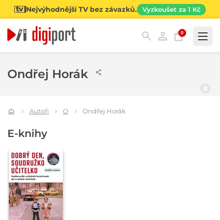
Nejvýhodnější TV bez závazků.
Vyzkoušet za 1 Kč
0
Kategorie
Ondřej Horák
Autoři
O
Ondřej Horák
E-knihy