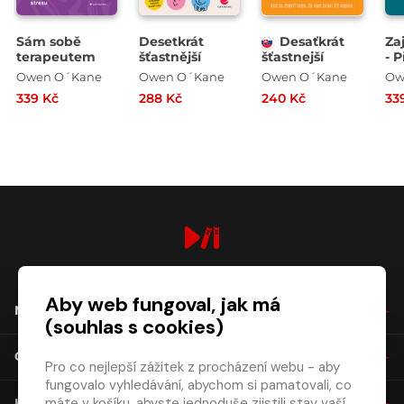
Sám sobě
Desetkrát
Desaťkrát
Zaj
terapeutem
šťastnější
šťastnejší
- 
po
Owen O´Kane
Owen O´Kane
Owen O´Kane
Ow
zač
339 Kč
288 Kč
240 Kč
33
digiport.cz © 2026
Aby web fungoval, jak má
NÁKUP
(souhlas s cookies)
O SPOLEČNOSTI
Pro co nejlepší zážitek z procházení webu - aby
fungovalo vyhledávání, abychom si pamatovali, co
máte v košíku, abyste jednoduše zjistili stav vaší
KONTAKT