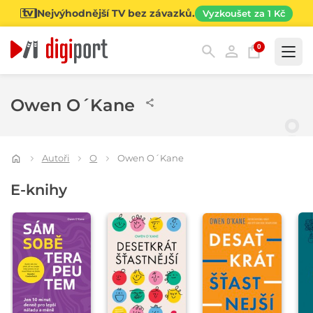
Nejvýhodnější TV bez závazků.
Vyzkoušet za 1 Kč
0
Kategorie
Owen O´Kane
Autoři
O
Owen O´Kane
E-knihy