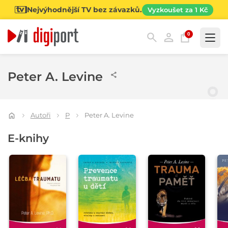
Nejvýhodnější TV bez závazků.
Vyzkoušet za 1 Kč
0
Kategorie
Peter A. Levine
Autoři
P
Peter A. Levine
E-knihy