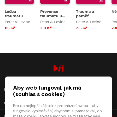
Léčba
Prevence
Trauma a
Ně
traumatu
traumatu u
paměť
dětí
Peter A. Levine
Peter A. Levine
Peter A. Levine
Pet
115 Kč
210 Kč
215 Kč
29
digiport.cz © 2026
Aby web fungoval, jak má
NÁKUP
(souhlas s cookies)
O SPOLEČNOSTI
Pro co nejlepší zážitek z procházení webu - aby
fungovalo vyhledávání, abychom si pamatovali, co
máte v košíku, abyste jednoduše zjistili stav vaší
KONTAKT