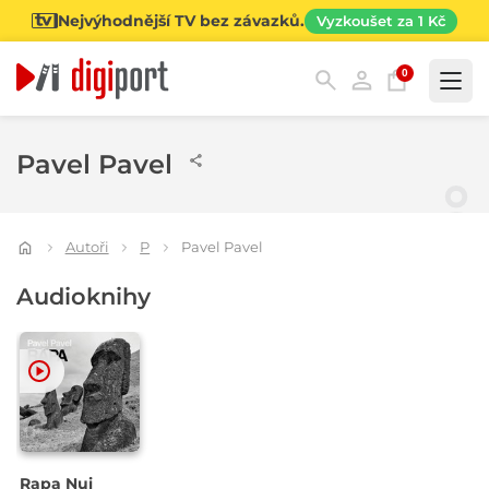
Nejvýhodnější TV bez závazků.
Vyzkoušet za 1 Kč
0
Kategorie
Pavel Pavel
Autoři
P
Pavel Pavel
Audioknihy
Rapa Nui