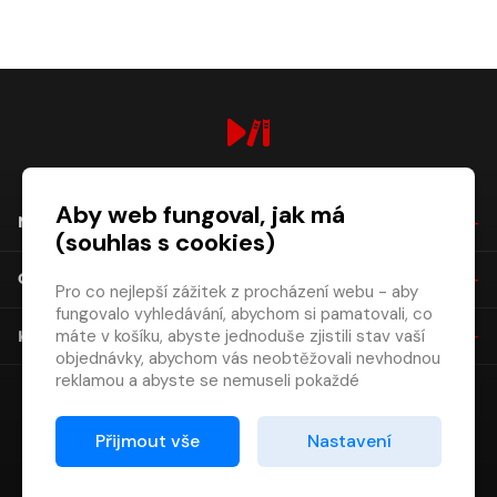
digiport.cz © 2026
Aby web fungoval, jak má
NÁKUP
(souhlas s cookies)
O SPOLEČNOSTI
Pro co nejlepší zážitek z procházení webu - aby
fungovalo vyhledávání, abychom si pamatovali, co
máte v košíku, abyste jednoduše zjistili stav vaší
KONTAKT
objednávky, abychom vás neobtěžovali nevhodnou
reklamou a abyste se nemuseli pokaždé
přihlašovat.
Proto od vás potřebujeme souhlas se
Přijmout vše
Nastavení
zpracováním souborů cookies
, tj. malých souborů,
které se dočasně ukládají ve vašem prohlížeči.