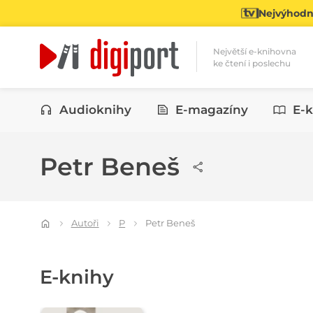
Nejvýhodně
Největší e-knihovna
ke čtení i poslechu
Kategorie
Audioknihy
E-magazíny
E-k
Petr Beneš
Autoři
P
Petr Beneš
E-knihy