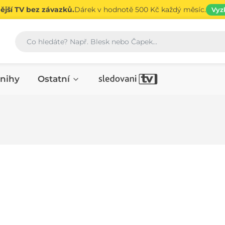
jší TV bez závazků.
Dárek v hodnotě 500 Kč každý měsíc.
Vyz
Vyhledávání
nihy
Ostatní