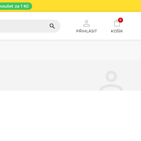
koušet za 1 Kč
0
PŘIHLÁSIT
KOŠÍK