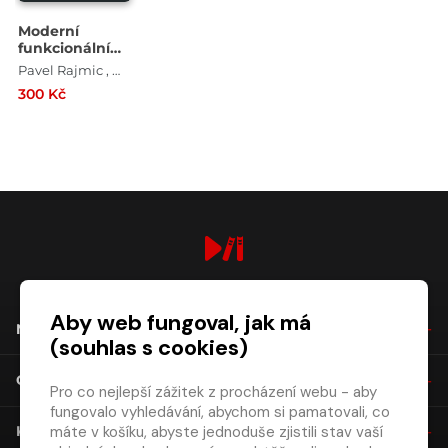
Moderní
funkcionální
analýza s
Pavel Rajmic , Ondřej Mokrý , Vítězslav Veselý
aplikacemi ve
300 Kč
zpracování
signálů
digiport.cz © 2026
Aby web fungoval, jak má
NÁKUP
(souhlas s cookies)
O SPOLEČNOSTI
Pro co nejlepší zážitek z procházení webu - aby
fungovalo vyhledávání, abychom si pamatovali, co
máte v košíku, abyste jednoduše zjistili stav vaší
KONTAKT