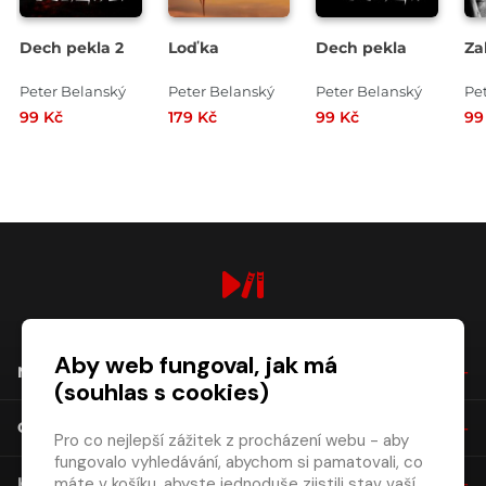
Dech pekla 2
Loďka
Dech pekla
Za
Peter Belanský
Peter Belanský
Peter Belanský
Pe
99 Kč
179 Kč
99 Kč
99
digiport.cz © 2026
Aby web fungoval, jak má
NÁKUP
(souhlas s cookies)
O SPOLEČNOSTI
Pro co nejlepší zážitek z procházení webu - aby
fungovalo vyhledávání, abychom si pamatovali, co
máte v košíku, abyste jednoduše zjistili stav vaší
KONTAKT