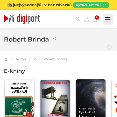
Nejvýhodnější TV bez závazků.
Vyzkoušet za 1 Kč
0
Kategorie
Robert Brinda
Autoři
R
Robert Brinda
E-knihy