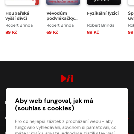
Houbařská
Vévodům
Fyzikální fyzici
Šp
vyšší dívčí
podvlékačky
uv
nesluší
ho
Robert Brinda
Robert Brinda
Robert Brinda
Ro
89 Kč
69 Kč
89 Kč
99
digiport.cz © 2026
Aby web fungoval, jak má
NÁKUP
(souhlas s cookies)
O SPOLEČNOSTI
Pro co nejlepší zážitek z procházení webu - aby
fungovalo vyhledávání, abychom si pamatovali, co
máte v košíku, abyste jednoduše zjistili stav vaší
KONTAKT