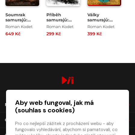
Soumrak
Příběh
Války
samurajů:
samurajů:
samurajů:
Válka, velmoci,
Život a svět
Konflikty
Roman Kodet
Roman Kodet
Roman Kodet
revoluce a
válečníků
starého
649 Kč
299 Kč
399 Kč
vznik
starého
Japonska 1156–
moderního
Japonska
1877
Japonska
(1850–1880)
digiport.cz © 2026
Aby web fungoval, jak má
NÁKUP
(souhlas s cookies)
O SPOLEČNOSTI
Pro co nejlepší zážitek z procházení webu - aby
fungovalo vyhledávání, abychom si pamatovali, co