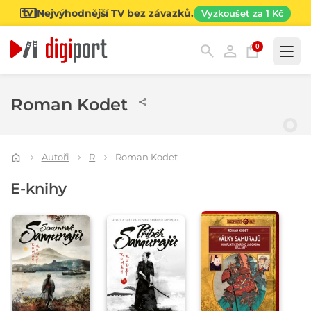
Nejvýhodnější TV bez závazků.
Vyzkoušet za 1 Kč
0
Kategorie
Roman Kodet
Autoři
R
Roman Kodet
E-knihy