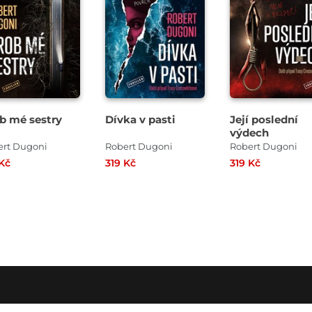
b mé sestry
Dívka v pasti
Její poslední
výdech
ert Dugoni
Robert Dugoni
Robert Dugoni
 Kč
319 Kč
319 Kč