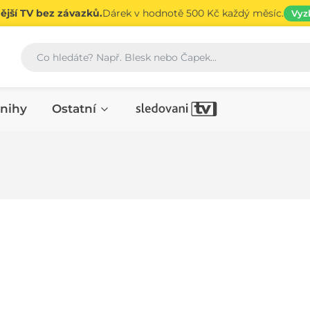
jší TV bez závazků.
Dárek v hodnotě 500 Kč každý měsíc.
Vyz
Vyhledávání
nihy
Ostatní