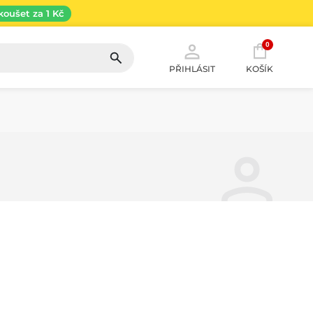
koušet za 1 Kč
0
PŘIHLÁSIT
KOŠÍK