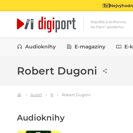
Nejvýhodně
Největší e-knihovna
ke čtení i poslechu
Kategorie
Audioknihy
E-magazíny
E-k
Robert Dugoni
Autoři
R
Robert Dugoni
Audioknihy