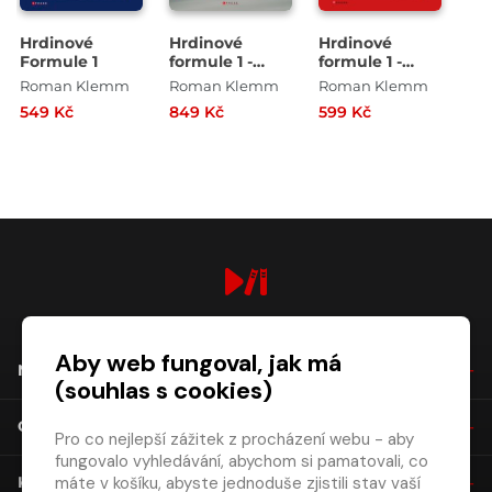
Hrdinové
Hrdinové
Hrdinové
Formule 1
formule 1 -
formule 1 -
Osm
Clark,
Roman Klemm
Roman Klemm
Roman Klemm
nesplněných
Fittipaldi,
549 Kč
849 Kč
599 Kč
snů
Mansell
digiport.cz © 2026
Aby web fungoval, jak má
NÁKUP
(souhlas s cookies)
O SPOLEČNOSTI
Pro co nejlepší zážitek z procházení webu - aby
fungovalo vyhledávání, abychom si pamatovali, co
máte v košíku, abyste jednoduše zjistili stav vaší
KONTAKT