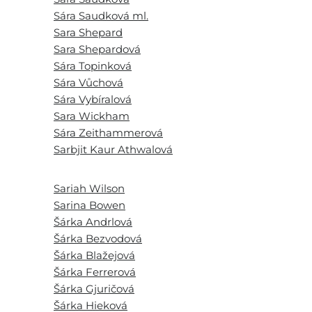
Sára Saudková ml.
Sara Shepard
Sara Shepardová
Sára Topinková
Sára Vůchová
Sára Vybíralová
Sara Wickham
Sára Zeithammerová
Sarbjit Kaur Athwalová
Sariah Wilson
Sarina Bowen
Šárka Andrlová
Šárka Bezvodová
Šárka Blažejová
Šárka Ferrerová
Šárka Gjuričová
Šárka Hieková