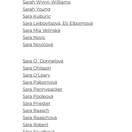
Sarah Wynn-Williams
Sarah Young
Sara Kuburic
Sara Leibovitsová, Eti Elboimová
Sara Mia Velinská
Sara Novic
Sara Novićová
Sara O´Donnelová
Sara Ohlsson
Sara O'Leary
Sara Pabornová
Sara Pennypacker
Sara Pooleová
Sára Priester
Sara Raasch
Sara Raaschová
Sára Robert
Sára Saudková