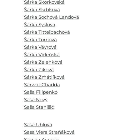
Šárka Skorkovská
Šárka Skrbková
Šárka Sochová Landová
Šárka Syslová
Šárka Tittelbachová
Šárka Tomová
Šárka Vávrová
Šárka Vídeňská
Šárka Zelenková
Šárka Ziková
Šárka Zmátlíková
Sarwat Chadda
Saša Filipenko
Saša Nový
Saša Stanišić
Saša Uhlová
Sasa Viera Straňáková
Sascha Arango