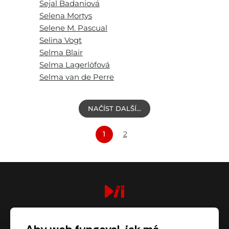
Sejal Badaniová
Selena Mortys
Selene M. Pascual
Selina Vogt
Selma Blair
Selma Lagerlöfová
Selma van de Perre
NAČÍST DALŠÍ…
1
2
digiport.cz © 2026