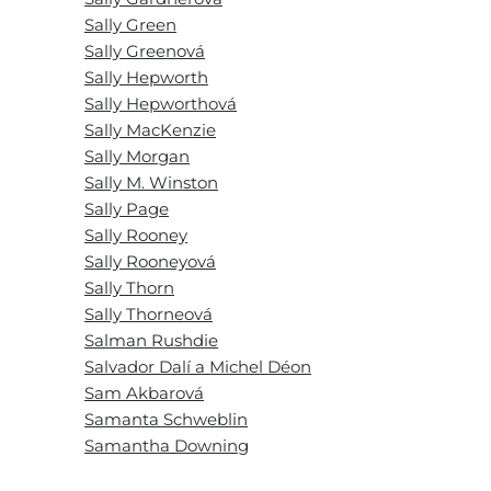
Sally Green
Sally Greenová
Sally Hepworth
Sally Hepworthová
Sally MacKenzie
Sally Morgan
Sally M. Winston
Sally Page
Sally Rooney
Sally Rooneyová
Sally Thorn
Sally Thorneová
Salman Rushdie
Salvador Dalí a Michel Déon
Sam Akbarová
Samanta Schweblin
Samantha Downing