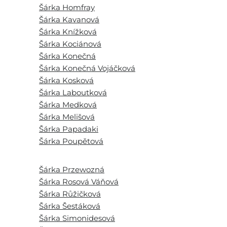
Šárka Homfray
Šárka Kavanová
Šárka Knížková
Šárka Kociánová
Šárka Konečná
Šárka Konečná Vojáčková
Šárka Kosková
Šárka Laboutková
Šárka Medková
Šárka Melišová
Šárka Papadaki
Šárka Poupětová
Šárka Przewozná
Šárka Rosová Váňová
Šárka Růžičková
Šárka Šestáková
Šárka Simonidesová