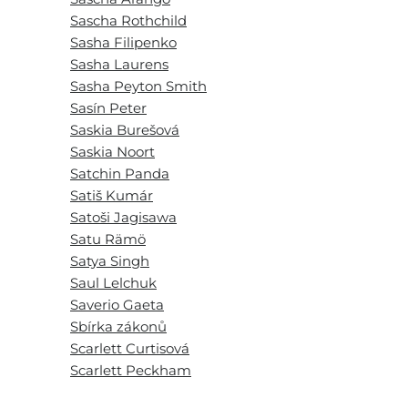
Sascha Rothchild
Sasha Filipenko
Sasha Laurens
Sasha Peyton Smith
Sasín Peter
Saskia Burešová
Saskia Noort
Satchin Panda
Satiš Kumár
Satoši Jagisawa
Satu Rämö
Satya Singh
Saul Lelchuk
Saverio Gaeta
Sbírka zákonů
Scarlett Curtisová
Scarlett Peckham