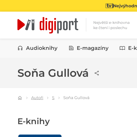
Nejvýhodně
Největší e-knihovna
ke čtení i poslechu
Kategorie
Audioknihy
E-magazíny
E-k
Soňa Gullová
Autoři
S
Soňa Gullová
E-knihy