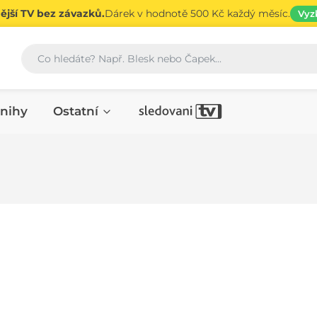
jší TV bez závazků.
Dárek v hodnotě 500 Kč každý měsíc.
Vyz
Vyhledávání
nihy
Ostatní