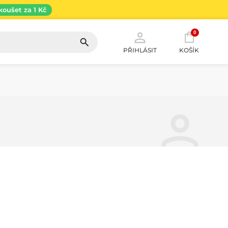
koušet za 1 Kč
0
PŘIHLÁSIT
KOŠÍK