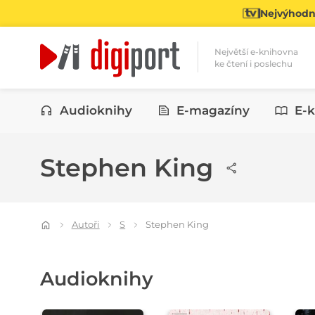
Nejvýhodně
Největší e-knihovna
ke čtení i poslechu
Kategorie
Audioknihy
E-magazíny
E-k
Stephen King
Autoři
S
Stephen King
Audioknihy