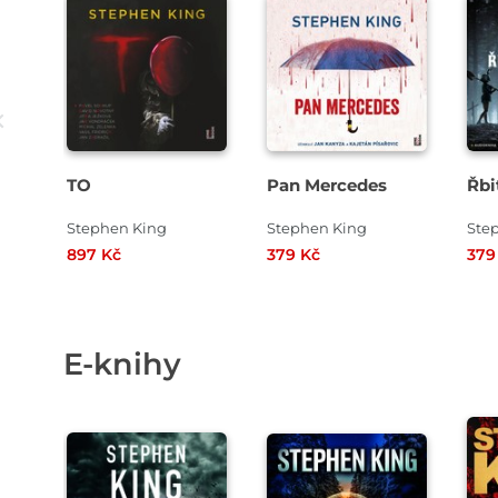
Přehrát
Přehrát
ukázku
ukázku
TO
Pan Mercedes
Řbi
Stephen King
Stephen King
Ste
897 Kč
379 Kč
379
E-knihy