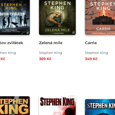
Přehrát
Přehrát
Přehrát
ukázku
ukázku
ukázku
tov zviřátek
Zelená míle
Carrie
phen King
Stephen King
Stephen King
 Kč
369 Kč
349 Kč