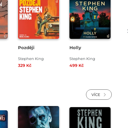
Přehrát
Přehrát
ukázku
ukázku
Později
Holly
Ou
Stephen King
Stephen King
Ste
329 Kč
499 Kč
499
VÍCE