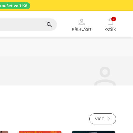
koušet za 1 Kč
0
PŘIHLÁSIT
KOŠÍK
VÍCE