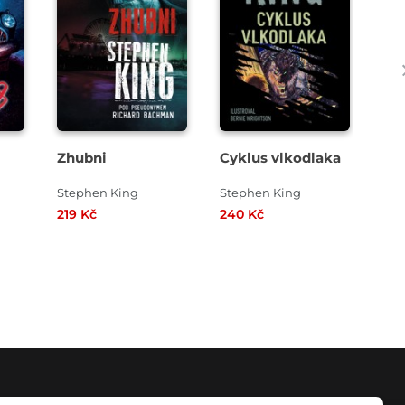
Zhubni
Cyklus vlkodlaka
No
Stephen King
Stephen King
Ste
219 Kč
240 Kč
300