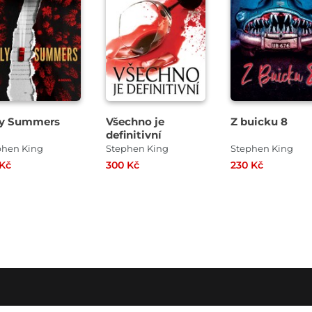
ly Summers
Všechno je
Z buicku 8
definitivní
phen King
Stephen King
Stephen King
 Kč
300 Kč
230 Kč