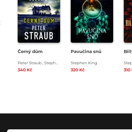
Černý dům
Pavučina snů
Bil
Peter Straub , Stephen King
Stephen King
Ste
340 Kč
320 Kč
310