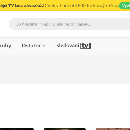
jší TV bez závazků.
Dárek v hodnotě 500 Kč každý měsíc.
Vyz
Vyhledávání
nihy
Ostatní