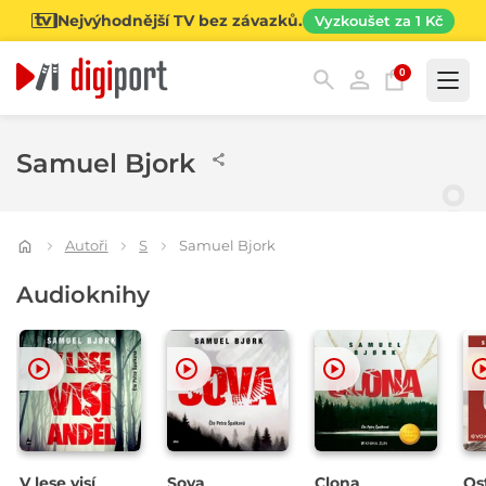
Nejvýhodnější TV bez závazků.
Vyzkoušet za 1 Kč
0
Kategorie
Samuel Bjork
Autoři
S
Samuel Bjork
Audioknihy
V lese visí
Sova
Clona
Os