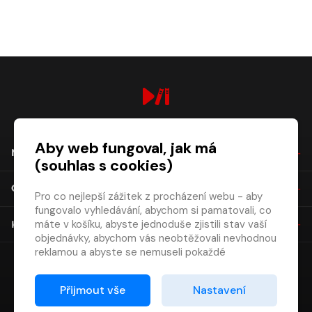
digiport.cz © 2026
Aby web fungoval, jak má
NÁKUP
(souhlas s cookies)
O SPOLEČNOSTI
Pro co nejlepší zážitek z procházení webu - aby
fungovalo vyhledávání, abychom si pamatovali, co
máte v košíku, abyste jednoduše zjistili stav vaší
KONTAKT
objednávky, abychom vás neobtěžovali nevhodnou
reklamou a abyste se nemuseli pokaždé
přihlašovat.
Proto od vás potřebujeme souhlas se
Přijmout vše
Nastavení
zpracováním souborů cookies
, tj. malých souborů,