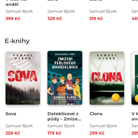
anděl
Samuel Bjork
Samuel Bjork
Samuel Bjork
Sa
399 Kč
329 Kč
319 Kč
46
E-knihy
Sova
Detektivové z
Clona
V l
půdy – Zmizení
an
perlového
Samuel Bjork
Samuel Bjork
Samuel Bjork
Sa
náhrdelníku
259 Kč
179 Kč
299 Kč
29