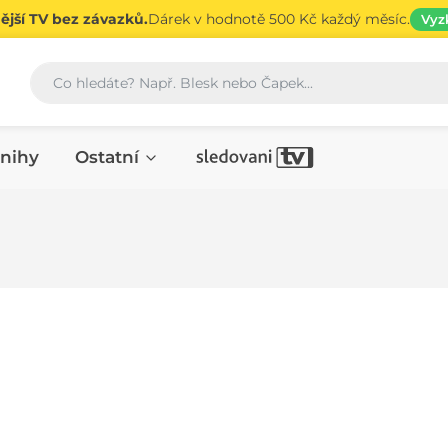
jší TV bez závazků.
Dárek v hodnotě 500 Kč každý měsíc.
Vyz
Vyhledávání
nihy
Ostatní