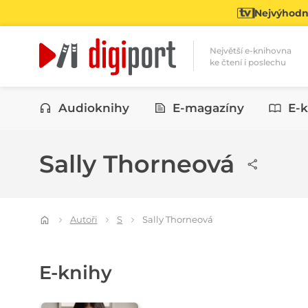
Nejvýhodně
Největší e-knihovna
ke čtení i poslechu
Kategorie
Audioknihy
E-magazíny
E-k
Sally Thorneová
Autoři
S
Sally Thorneová
E-knihy