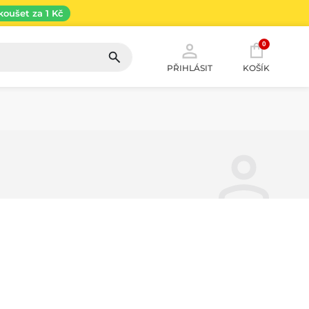
koušet za 1 Kč
0
PŘIHLÁSIT
KOŠÍK