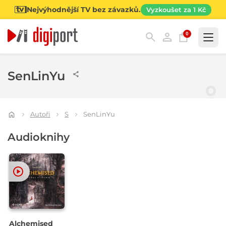
Nejvýhodnější TV bez závazků.
Vyzkoušet za 1 Kč
0
Kategorie
SenLinYu
Autoři
S
SenLinYu
Audioknihy
Alchemised