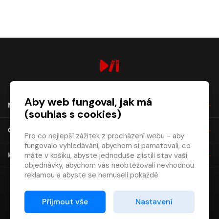
digiport.cz © 2026
Aby web fungoval, jak má
NÁKUP
(souhlas s cookies)
O SPOLEČNOSTI
Pro co nejlepší zážitek z procházení webu - aby
fungovalo vyhledávání, abychom si pamatovali, co
máte v košíku, abyste jednoduše zjistili stav vaší
KONTAKT
objednávky, abychom vás neobtěžovali nevhodnou
reklamou a abyste se nemuseli pokaždé
přihlašovat.
Proto od vás potřebujeme souhlas se
Přijmout vše
Nastavení
zpracováním souborů cookies
, tj. malých souborů,