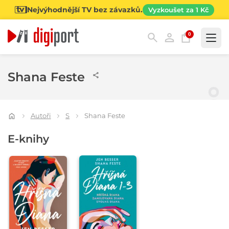
Nejvýhodnější TV bez závazků.
Vyzkoušet za 1 Kč
0
Kategorie
Shana Feste
Autoři
S
Shana Feste
E-knihy