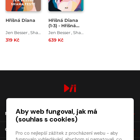
Hříšná Diana
Hříšná Diana
(1-3) - Hříšná
Diana,
Jen Besser , Shana Feste
Jen Besser , Shana Feste
Zamilovaná
319 Kč
639 Kč
Diana, Svolná
Diana
digiport.cz © 2026
Aby web fungoval, jak má
NÁKUP
(souhlas s cookies)
O SPOLEČNOSTI
Pro co nejlepší zážitek z procházení webu - aby
fungovalo vyhledávání, abychom si pamatovali, co