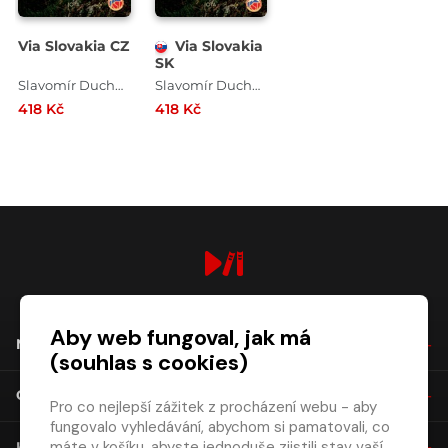
Via Slovakia CZ
Via Slovakia
SK
Slavomír Duchovič
Slavomír Duchovič
418 Kč
418 Kč
digiport.cz © 2026
Aby web fungoval, jak má
NÁKUP
(souhlas s cookies)
O SPOLEČNOSTI
Pro co nejlepší zážitek z procházení webu - aby
fungovalo vyhledávání, abychom si pamatovali, co
máte v košíku, abyste jednoduše zjistili stav vaší
KONTAKT