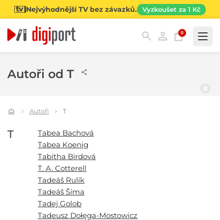
Nejvýhodnější TV bez závazků.
Vyzkoušet za 1 Kč
0
Kategorie
Autoři od T
Autoři
T
T
Tabea Bachová
Tabea Koenig
Tabitha Birdová
T. A. Cotterell
Tadeáš Rulík
Tadeáš Šíma
Tadej Golob
Tadeusz Dołęga-Mostowicz