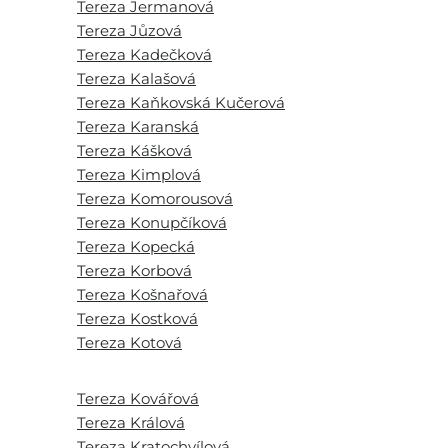
Tereza Jermanová
Tereza Jůzová
Tereza Kadečková
Tereza Kalašová
Tereza Kaňkovská Kučerová
Tereza Karanská
Tereza Kášková
Tereza Kimplová
Tereza Komorousová
Tereza Konupčíková
Tereza Kopecká
Tereza Korbová
Tereza Košnařová
Tereza Kostková
Tereza Kotová
Tereza Kovářová
Tereza Králová
Tereza Kratochvílová