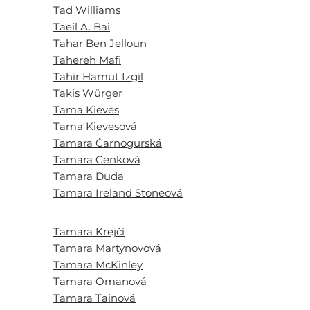
Tad Williams
Taeil A. Bai
Tahar Ben Jelloun
Tahereh Mafi
Tahir Hamut Izgil
Takis Würger
Tama Kieves
Tama Kievesová
Tamara Čarnogurská
Tamara Cenková
Tamara Duda
Tamara Ireland Stoneová
Tamara Krejčí
Tamara Martynovová
Tamara McKinley
Tamara Omanová
Tamara Tainová