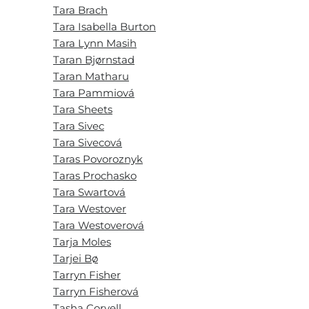
Tara Brach
Tara Isabella Burton
Tara Lynn Masih
Taran Bjørnstad
Taran Matharu
Tara Pammiová
Tara Sheets
Tara Sivec
Tara Sivecová
Taras Povoroznyk
Taras Prochasko
Tara Swartová
Tara Westover
Tara Westoverová
Tarja Moles
Tarjei Bø
Tarryn Fisher
Tarryn Fisherová
Tasha Coryell