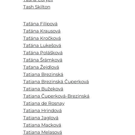
Tash Skilton
Taťána Filipová
Taťána Krausová
Taťána Kročková
Taťána Lukešová
Taťána Polášková
Taťána Šrámková
Taťana Žejdlová
Tatiana Brezinská
Tatiana Brezinská Čuperková
Tatiana Bužeková
Tatiana Čuperková-Brezinská
Tatiana de Rosnay
Tatiana Hrindová
Tatiana Jaglová
Tatiana Macková
Tatiana Melasová