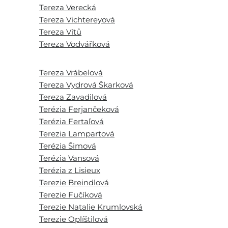
Tereza Verecká
Tereza Vichtereyová
Tereza Vítů
Tereza Vodvářková
Tereza Vrábelová
Tereza Vydrová Škarková
Tereza Zavadilová
Terézia Ferjančeková
Terézia Fertaľová
Terezia Lampartová
Terézia Šimová
Terézia Vansová
Terézia z Lisieux
Terezie Breindlová
Terezie Fučíková
Terezie Natalie Krumlovská
Terezie Oplíštilová