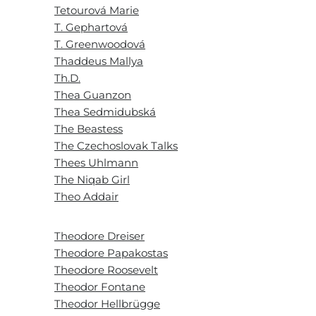
Tetourová Marie
T. Gephartová
T. Greenwoodová
Thaddeus Mallya
Th.D.
Thea Guanzon
Thea Sedmidubská
The Beastess
The Czechoslovak Talks
Thees Uhlmann
The Niqab Girl
Theo Addair
Theodore Dreiser
Theodore Papakostas
Theodore Roosevelt
Theodor Fontane
Theodor Hellbrügge