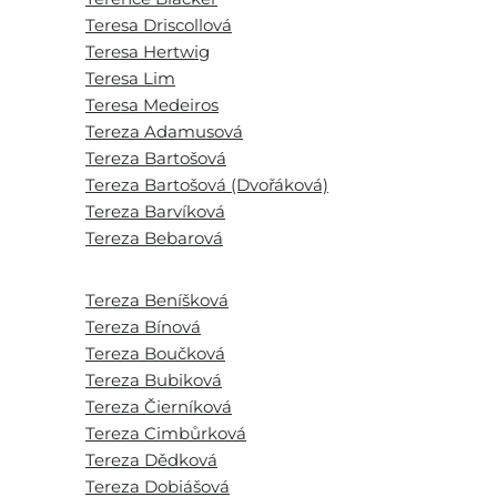
Teresa Driscollová
Teresa Hertwig
Teresa Lim
Teresa Medeiros
Tereza Adamusová
Tereza Bartošová
Tereza Bartošová (Dvořáková)
Tereza Barvíková
Tereza Bebarová
Tereza Beníšková
Tereza Bínová
Tereza Boučková
Tereza Bubiková
Tereza Čierníková
Tereza Cimbůrková
Tereza Dědková
Tereza Dobiášová