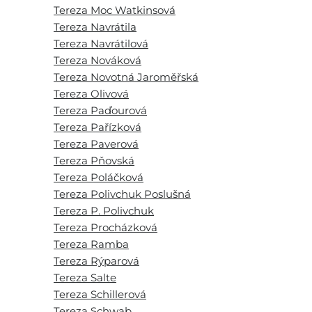
Tereza Moc Watkinsová
Tereza Navrátila
Tereza Navrátilová
Tereza Nováková
Tereza Novotná Jaroměřská
Tereza Olivová
Tereza Paďourová
Tereza Pařízková
Tereza Paverová
Tereza Pňovská
Tereza Poláčková
Tereza Polivchuk Poslušná
Tereza P. Polivchuk
Tereza Procházková
Tereza Ramba
Tereza Rýparová
Tereza Salte
Tereza Schillerová
Tereza Schwab