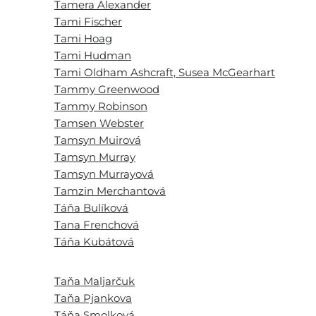
Tamera Alexander
Tami Fischer
Tami Hoag
Tami Hudman
Tami Oldham Ashcraft, Susea McGearhart
Tammy Greenwood
Tammy Robinson
Tamsen Webster
Tamsyn Muirová
Tamsyn Murray
Tamsyn Murrayová
Tamzin Merchantová
Táňa Bulíková
Tana Frenchová
Táňa Kubátová
Taňa Maljarčuk
Taňa Pjankova
Táňa Smolková