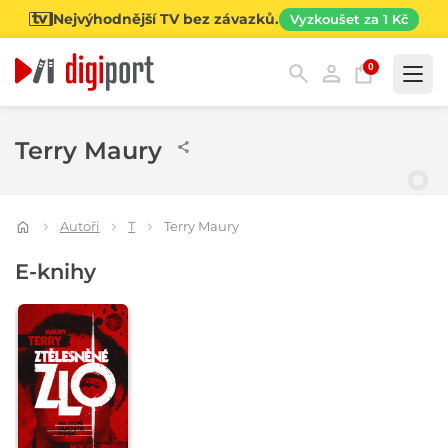
Nejvýhodnější TV bez závazků.
Vyzkoušet za 1 Kč
0
Kategorie
Terry Maury
Autoři
T
Terry Maury
E-knihy