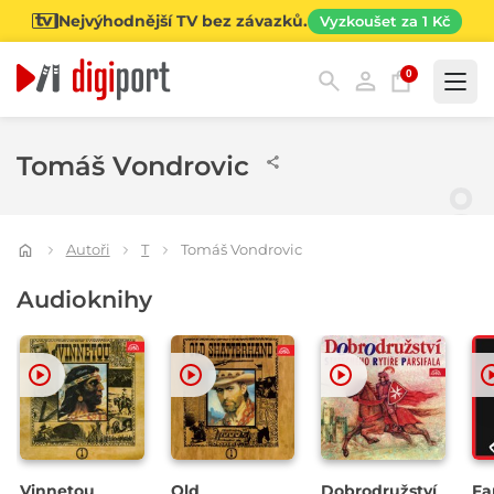
Nejvýhodnější TV bez závazků.
Vyzkoušet za 1 Kč
0
Kategorie
Tomáš Vondrovic
Autoři
T
Tomáš Vondrovic
Audioknihy
Vinnetou
Old
Dobrodružství
Fa