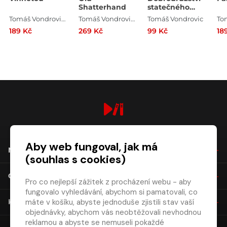
Shatterhand
statečného
rytíře Parsifala
Tomáš Vondrovic , Drahomír Illík , Karel May
Tomáš Vondrovic , Drahomír Illík , Karel May
Tomáš Vondrovic
189 Kč
269 Kč
99 Kč
18
digiport.cz © 2026
Aby web fungoval, jak má
NÁKUP
(souhlas s cookies)
O SPOLEČNOSTI
Pro co nejlepší zážitek z procházení webu - aby
fungovalo vyhledávání, abychom si pamatovali, co
máte v košíku, abyste jednoduše zjistili stav vaší
KONTAKT
objednávky, abychom vás neobtěžovali nevhodnou
reklamou a abyste se nemuseli pokaždé