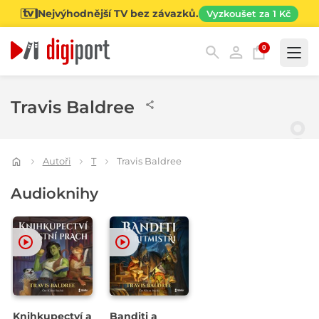
Nejvýhodnější TV bez závazků.
Vyzkoušet za 1 Kč
0
Kategorie
Travis Baldree
Autoři
T
Travis Baldree
Audioknihy
Knihkupectví a
Banditi a