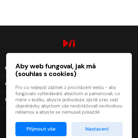
digiport.cz © 2026
Aby web fungoval, jak má
NÁKUP
(souhlas s cookies)
O SPOLEČNOSTI
Pro co nejlepší zážitek z procházení webu - aby
fungovalo vyhledávání, abychom si pamatovali, co
máte v košíku, abyste jednoduše zjistili stav vaší
KONTAKT
objednávky, abychom vás neobtěžovali nevhodnou
reklamou a abyste se nemuseli pokaždé
přihlašovat.
Proto od vás potřebujeme souhlas se
Přijmout vše
Nastavení
zpracováním souborů cookies
, tj. malých souborů,