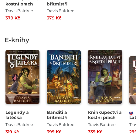
kostní prach
břitmistři
Travis Baldree
Travis Baldree
379 Kč
379 Kč
E-knihy
Legendy a
Banditi a
Knihkupectví a
latéčka
břitmistři
kostní prach
La
Travis Baldree
Travis Baldree
Travis Baldree
Tra
319 Kč
399 Kč
339 Kč
29