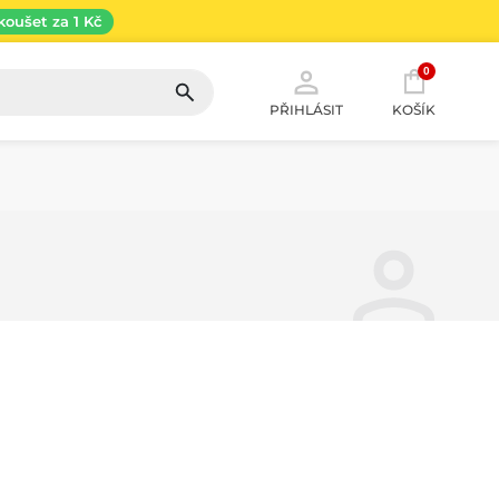
koušet za 1 Kč
0
PŘIHLÁSIT
KOŠÍK