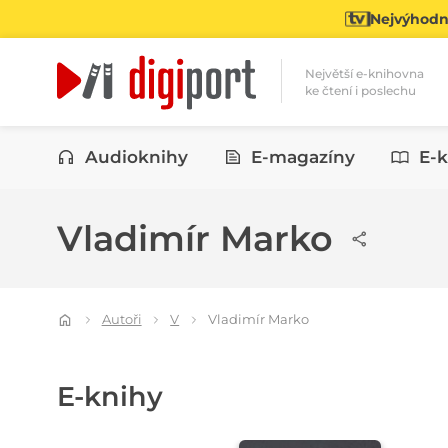
Nejvýhodně
Největší e-knihovna
ke čtení i poslechu
Kategorie
Audioknihy
E-magazíny
E-k
Vladimír Marko
Autoři
V
Vladimír Marko
E-knihy