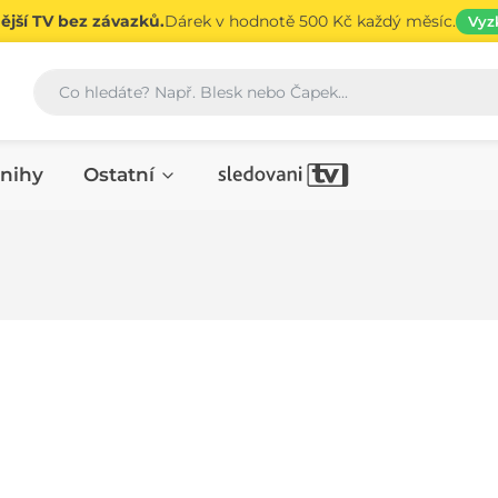
jší TV bez závazků.
Dárek v hodnotě 500 Kč každý měsíc.
Vyz
Vyhledávání
nihy
Ostatní