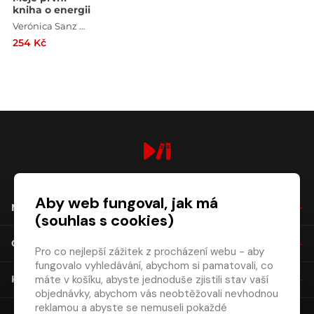
kniha o energii
Verónica Sanz Gozález , Eduard Altarriba , Johannes Hirn
254 Kč
digiport.cz © 2026
Aby web fungoval, jak má
NÁKUP
(souhlas s cookies)
O SPOLEČNOSTI
Pro co nejlepší zážitek z procházení webu - aby
fungovalo vyhledávání, abychom si pamatovali, co
máte v košíku, abyste jednoduše zjistili stav vaší
KONTAKT
objednávky, abychom vás neobtěžovali nevhodnou
reklamou a abyste se nemuseli pokaždé