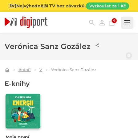
Nejvýhodnější TV bez závazků.
Vyzkoušet za 1 Kč
0
Kategorie
Verónica Sanz Gozález
Autoři
V
Verónica Sanz Gozález
E-knihy
Moje první