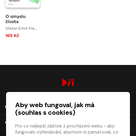
O smyslu
života
Viktor Emil Frankl
169 Kč
digiport.cz © 2026
Aby web fungoval, jak má
NÁKUP
(souhlas s cookies)
O SPOLEČNOSTI
Pro co nejlepší zážitek z procházení webu - aby
fungovalo vyhledávání, abychom si pamatovali, co