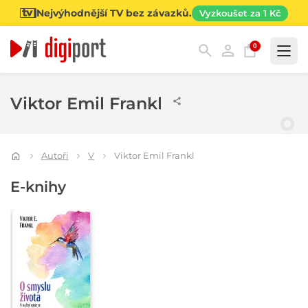
Nejvýhodnější TV bez závazků.
Vyzkoušet za 1 Kč
0
Kategorie
Viktor Emil Frankl
Autoři
V
Viktor Emil Frankl
E-knihy