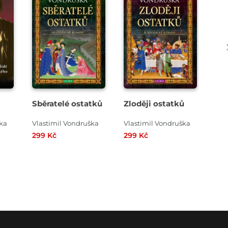
Sběratelé ostatků
Zloději ostatků
Po
Lic
ška
Vlastimil Vondruška
Vlastimil Vondruška
Vla
299 Kč
299 Kč
239