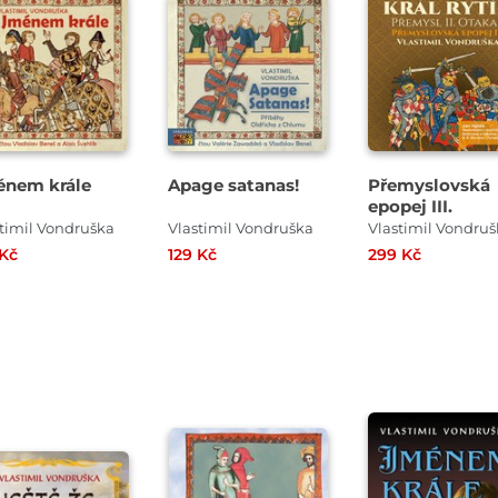
Přehrát
Přehrát
Přehrát
ukázku
ukázku
ukázku
nem krále
Apage satanas!
Přemyslovská
epopej III.
timil Vondruška
Vlastimil Vondruška
Vlastimil Vondru
 Kč
129 Kč
299 Kč