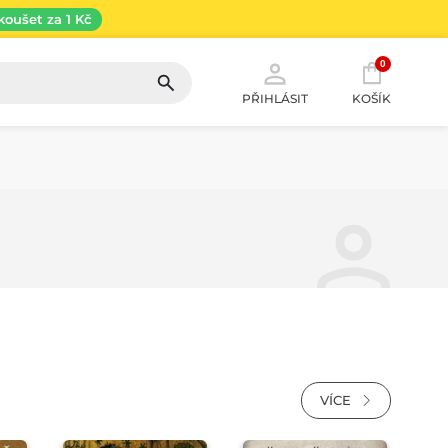
koušet za 1 Kč
0
PŘIHLÁSIT
KOŠÍK
VÍCE