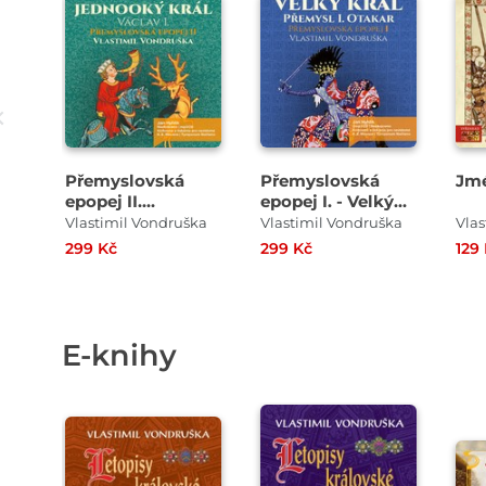
Přehrát
Přehrát
ukázku
ukázku
Přemyslovská
Přemyslovská
Jmé
epopej II.
epopej I. - Velký
Jednooký král
král
Vlastimil Vondruška
Vlastimil Vondruška
Vlas
299 Kč
299 Kč
129
E-knihy