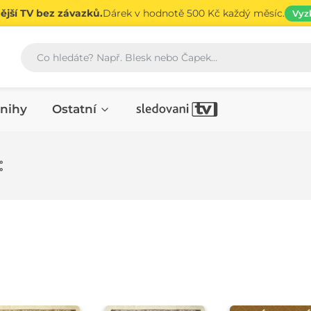
jší TV bez závazků.
Dárek v hodnotě 500 Kč každý měsíc.
Vyz
Vyhledávání
nihy
Ostatní