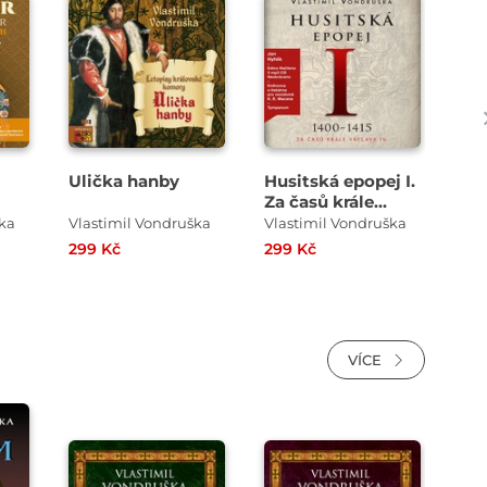
Přehrát
Přehrát
ukázku
ukázku
Ulička hanby
Husitská epopej I.
Př
Za časů krále
epo
Václava IV. (1400–
bás
ška
Vlastimil Vondruška
Vlastimil Vondruška
Vla
1415)
299 Kč
299 Kč
299
VÍCE