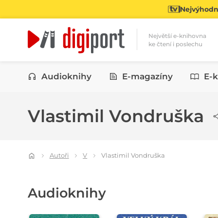
Nejvýhodně
Největší e-knihovna
ke čtení i poslechu
Kategorie
Audioknihy
E-magazíny
E-k
Vlastimil Vondruška
Autoři
V
Vlastimil Vondruška
Audioknihy