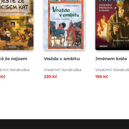
tě že nejsem
Vražda v ambitu
Jménem krále
timil Vondruška
Vlastimil Vondruška
Vlastimil Vondru
 Kč
239 Kč
199 Kč