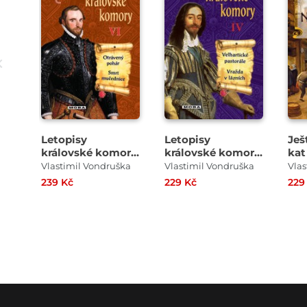
Letopisy
Letopisy
Ješ
královské komory
královské komory
kat
VI
IV
Vlastimil Vondruška
Vlastimil Vondruška
Vlas
239 Kč
229 Kč
229