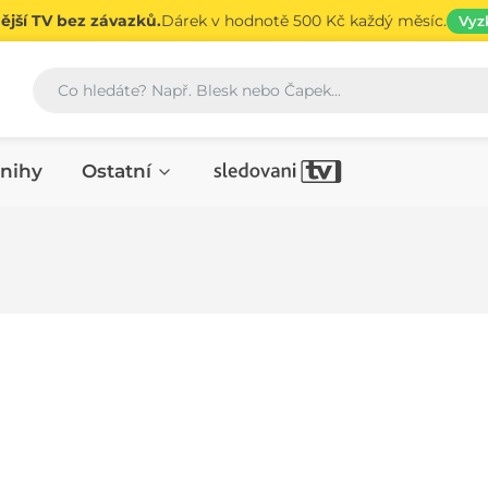
jší TV bez závazků.
Dárek v hodnotě 500 Kč každý měsíc.
Vyz
Vyhledávání
nihy
Ostatní