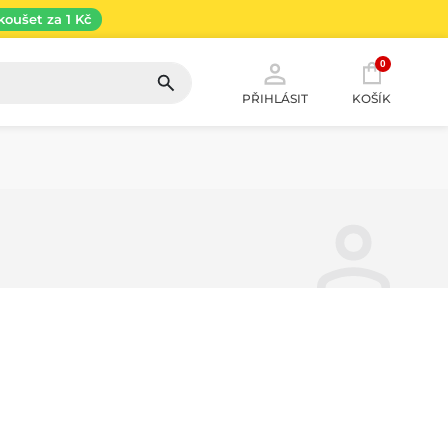
koušet za 1 Kč
0
PŘIHLÁSIT
KOŠÍK