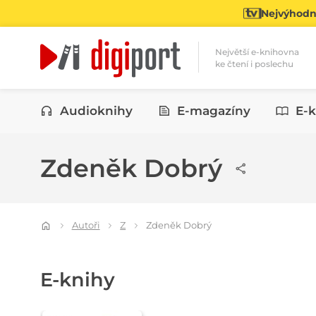
Nejvýhodně
Největší e-knihovna
ke čtení i poslechu
Kategorie
Audioknihy
E-magazíny
E-k
Zdeněk Dobrý
Autoři
Z
Zdeněk Dobrý
E-knihy