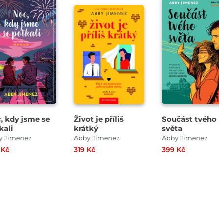
, kdy jsme se
Život je příliš
Součást tvého
kali
krátký
světa
y Jimenez
Abby Jimenez
Abby Jimenez
 Kč
319 Kč
399 Kč