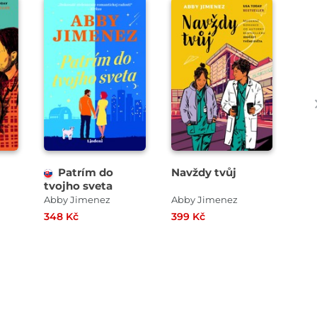
Patrím do
Navždy tvůj
Pří
tvojho sveta
lét
Abby Jimenez
Abby Jimenez
Abb
348 Kč
399 Kč
399