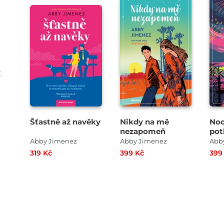
Šťastně až navěky
Nikdy na mě
Noc
nezapomeň
pot
Abby Jimenez
Abby Jimenez
Abb
319 Kč
399 Kč
399