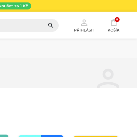
koušet za 1 Kč
0
PŘIHLÁSIT
KOŠÍK