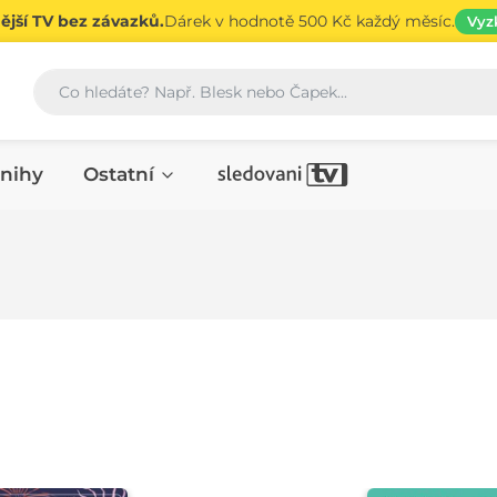
jší TV bez závazků.
Dárek v hodnotě 500 Kč každý měsíc.
Vyz
Vyhledávání
nihy
Ostatní