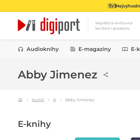
Nejvýhodně
Největší e-knihovna
ke čtení i poslechu
Kategorie
Audioknihy
E-magazíny
E-k
Abby Jimenez
Autoři
A
Abby Jimenez
E-knihy