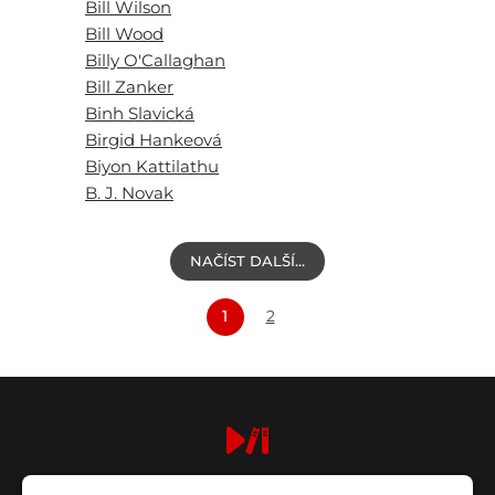
Bill Wilson
Bill Wood
Billy O'Callaghan
Bill Zanker
Binh Slavická
Birgid Hankeová
Biyon Kattilathu
B. J. Novak
NAČÍST DALŠÍ…
1
2
digiport.cz © 2026