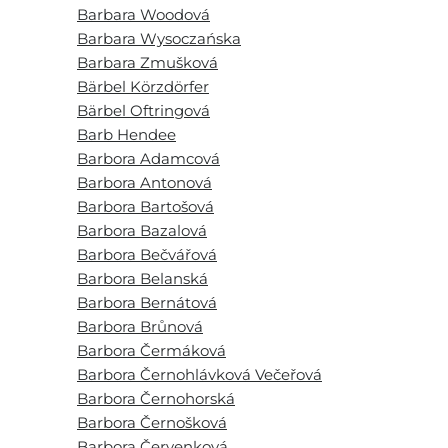
Barbara Woodová
Barbara Wysoczańska
Barbara Zmušková
Bärbel Körzdörfer
Bärbel Oftringová
Barb Hendee
Barbora Adamcová
Barbora Antonová
Barbora Bartošová
Barbora Bazalová
Barbora Bečvářová
Barbora Belanská
Barbora Bernátová
Barbora Brůnová
Barbora Čermáková
Barbora Černohlávková Večeřová
Barbora Černohorská
Barbora Černošková
Barbora Červenková