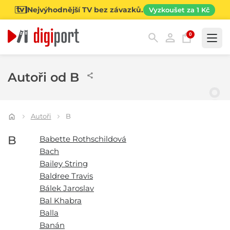
Nejvýhodnější TV bez závazků.
Vyzkoušet za 1 Kč
0
Kategorie
Autoři od B
Autoři
B
B
Babette Rothschildová
Bach
Bailey String
Baldree Travis
Bálek Jaroslav
Bal Khabra
Balla
Banán