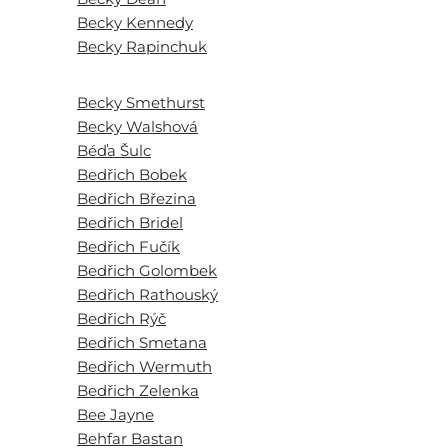
Becky Kennedy
Becky Rapinchuk
Becky Smethurst
Becky Walshová
Béďa Šulc
Bedřich Bobek
Bedřich Březina
Bedřich Bridel
Bedřich Fučík
Bedřich Golombek
Bedřich Rathouský
Bedřich Rýč
Bedřich Smetana
Bedřich Wermuth
Bedřich Zelenka
Bee Jayne
Behfar Bastan