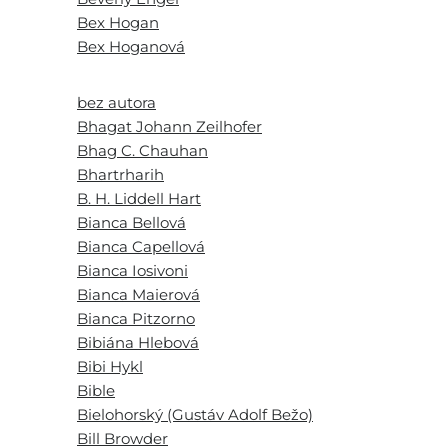
Bex Hogan
Bex Hoganová
bez autora
Bhagat Johann Zeilhofer
Bhag C. Chauhan
Bhartrharih
B. H. Liddell Hart
Bianca Bellová
Bianca Capellová
Bianca Iosivoni
Bianca Maierová
Bianca Pitzorno
Bibiána Hlebová
Bibi Hykl
Bible
Bielohorský (Gustáv Adolf Bežo)
Bill Browder