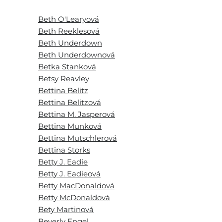
Beth O'Learyová
Beth Reeklesová
Beth Underdown
Beth Underdownová
Betka Stanková
Betsy Reavley
Bettina Belitz
Bettina Belitzová
Bettina M. Jasperová
Bettina Munková
Bettina Mutschlerová
Bettina Storks
Betty J. Eadie
Betty J. Eadieová
Betty MacDonaldová
Betty McDonaldová
Bety Martinová
Beverly Engel