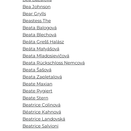
Bea Johnson
Bear Grylls
Beastess The
Beata Balogová
Beata Blechová
Beáta Grešš Halász
Beáta Matyášová
Beata Mladosievičová
Beata Rückschloss Nemcová
Beata Šašová
Beata Zapletalová
Beate Maxian
Beate Rygiert
Beate Stern
Beatrice Colinová
Béatrice Kahnová
Beatrice Landovská
Beatrice Salvioni