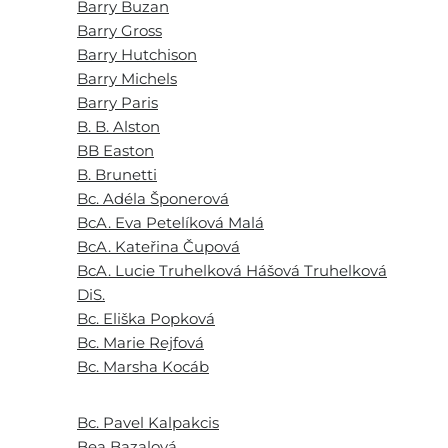
Barry Buzan
Barry Gross
Barry Hutchison
Barry Michels
Barry Paris
B. B. Alston
BB Easton
B. Brunetti
Bc. Adéla Šponerová
BcA. Eva Petelíková Malá
BcA. Kateřina Čupová
BcA. Lucie Truhelková Hášová Truhelková
DiS.
Bc. Eliška Popková
Bc. Marie Rejfová
Bc. Marsha Kocáb
Bc. Pavel Kalpakcis
Bea Bazalová