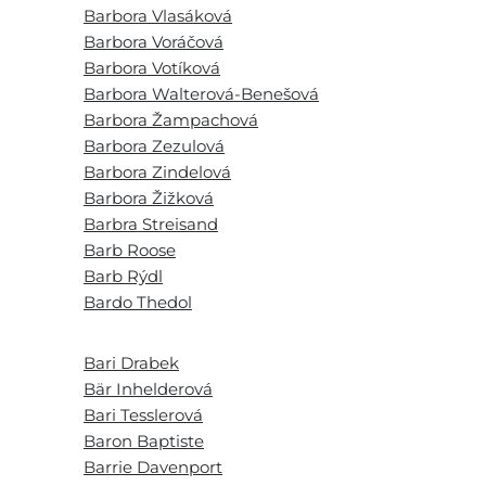
Barbora Vlasáková
Barbora Voráčová
Barbora Votíková
Barbora Walterová-Benešová
Barbora Žampachová
Barbora Zezulová
Barbora Zindelová
Barbora Žižková
Barbra Streisand
Barb Roose
Barb Rýdl
Bardo Thedol
Bari Drabek
Bär Inhelderová
Bari Tesslerová
Baron Baptiste
Barrie Davenport