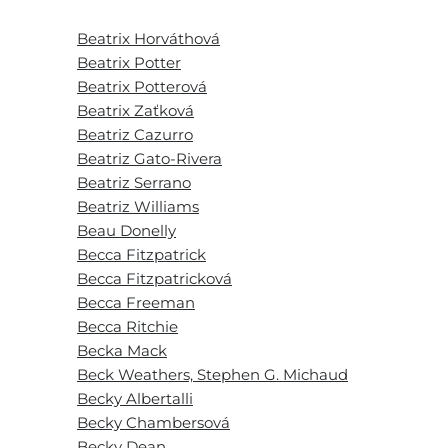
Beatrix Horváthová
Beatrix Potter
Beatrix Potterová
Beatrix Zaťková
Beatriz Cazurro
Beatriz Gato-Rivera
Beatriz Serrano
Beatriz Williams
Beau Donelly
Becca Fitzpatrick
Becca Fitzpatricková
Becca Freeman
Becca Ritchie
Becka Mack
Beck Weathers, Stephen G. Michaud
Becky Albertalli
Becky Chambersová
Becky Dean