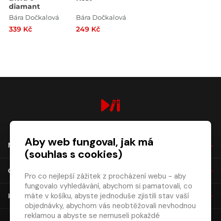
diamant
Bára Dočkalová
Bára Dočkalová
339 Kč
249 Kč
digiport.cz © 2026
Aby web fungoval, jak má
NÁKUP
(souhlas s cookies)
O SPOLEČNOSTI
Pro co nejlepší zážitek z procházení webu - aby
fungovalo vyhledávání, abychom si pamatovali, co
máte v košíku, abyste jednoduše zjistili stav vaší
KONTAKT
objednávky, abychom vás neobtěžovali nevhodnou
reklamou a abyste se nemuseli pokaždé