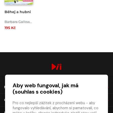
Běhej a hubni
Barbara Gallowayová , Jeff Galloway
195 Kč
digiport.cz © 2026
Aby web fungoval, jak má
NÁKUP
(souhlas s cookies)
O SPOLEČNOSTI
Pro co nejlepší zážitek z procházení webu - aby
fungovalo vyhledávání, abychom si pamatovali, co
KONTAKT