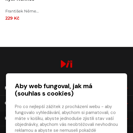
František Němec , Jaroslava Adamová , Tomáš Töpfer , Jiří Langmajer , Boris Rösner , Barbara Kodetová , Ivan Trojan , Walter Scott , Ladislav Mrkvička , František Pavlíček
229 Kč
digiport.cz © 2026
Aby web fungoval, jak má
NÁKUP
(souhlas s cookies)
O SPOLEČNOSTI
Pro co nejlepší zážitek z procházení webu - aby
fungovalo vyhledávání, abychom si pamatovali, co
máte v košíku, abyste jednoduše zjistili stav vaší
KONTAKT
objednávky, abychom vás neobtěžovali nevhodnou
reklamou a abyste se nemuseli pokaždé