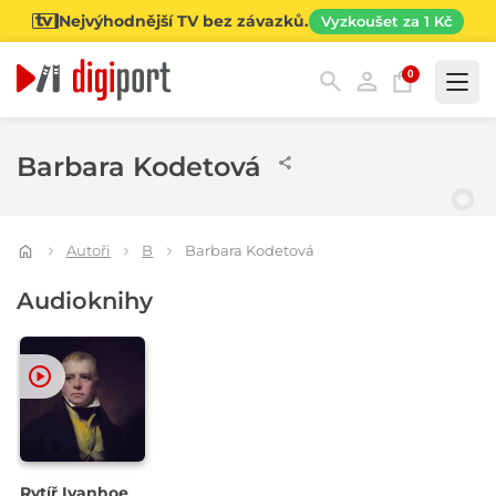
Nejvýhodnější TV bez závazků.
Vyzkoušet za 1 Kč
0
Kategorie
Barbara Kodetová
Autoři
B
Barbara Kodetová
Audioknihy
Rytíř Ivanhoe