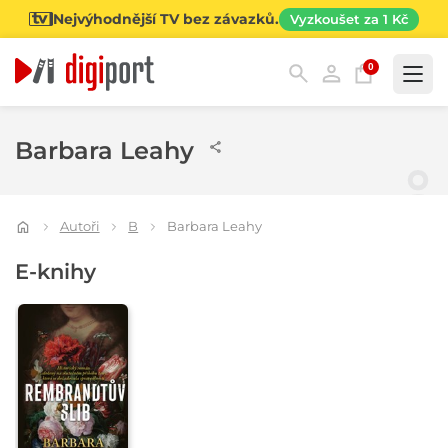
Nejvýhodnější TV bez závazků.
Vyzkoušet za 1 Kč
0
Kategorie
Barbara Leahy
Autoři
B
Barbara Leahy
E-knihy