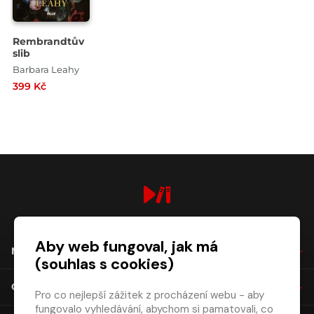
Rembrandtův
slib
Barbara Leahy
399 Kč
digiport.cz © 2026
Aby web fungoval, jak má
NÁKUP
(souhlas s cookies)
O SPOLEČNOSTI
Pro co nejlepší zážitek z procházení webu - aby
fungovalo vyhledávání, abychom si pamatovali, co