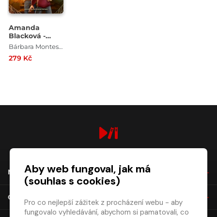
Amanda
Blacková -
Ztracený
Bárbara Montes , Juan Gómez Jurado
amulet
279 Kč
digiport.cz © 2026
Aby web fungoval, jak má
NÁKUP
(souhlas s cookies)
O SPOLEČNOSTI
Pro co nejlepší zážitek z procházení webu - aby
fungovalo vyhledávání, abychom si pamatovali, co