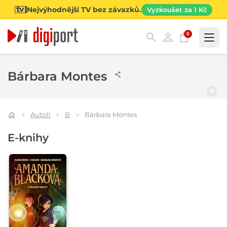
Nejvýhodnější TV bez závazků.
Vyzkoušet za 1 Kč
0
Kategorie
Bárbara Montes
Autoři
B
Bárbara Montes
E-knihy