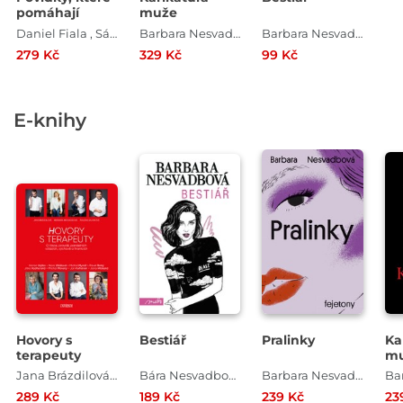
pomáhají
muže
Daniel Fiala , Sára Saudková , Markéta Lukášková , Michal Viewegh , Jana Pavloušková , Iva Pekárková , Petra Soukupová , Kuba Ryba , Simona Michálková , Miloš Čermák , Markéta Rejzková , Václav Láska , Barbara Nesvadbová , Michaela Klevisová
Barbara Nesvadbová
Barbara Nesvadbová
279 Kč
329 Kč
99 Kč
E-knihy
Hovory s
Bestiář
Pralinky
Ka
terapeuty
m
Jana Brázdilová , Barbara Nesvadbová , Pavlína Saudková
Bára Nesvadbová , Barbara Nesvadbová
Barbara Nesvadbová
289 Kč
189 Kč
239 Kč
23