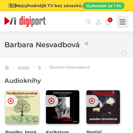
Nejvýhodnější TV bez závazků.
Vyzkoušet za 1 Kč
0
Kategorie
Barbara Nesvadbová
Autoři
B
Barbara Nesvadbová
Audioknihy
Povídky, které
Karikatura
Bestiář