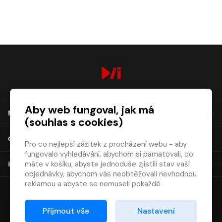
digiport.cz © 2026
Aby web fungoval, jak má
NÁKUP
(souhlas s cookies)
O SPOLEČNOSTI
Pro co nejlepší zážitek z procházení webu - aby
fungovalo vyhledávání, abychom si pamatovali, co
máte v košíku, abyste jednoduše zjistili stav vaší
KONTAKT
objednávky, abychom vás neobtěžovali nevhodnou
reklamou a abyste se nemuseli pokaždé
přihlašovat.
Proto od vás potřebujeme souhlas se
Přijmout vše
Nastavení
zpracováním souborů cookies
, tj. malých souborů,