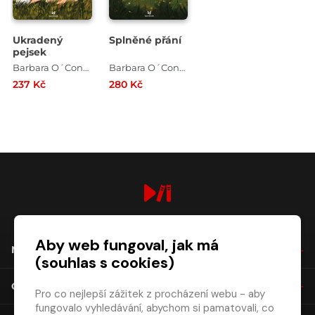
Ukradený
Splněné přání
pejsek
Barbara O´Connorová
Barbara O´Connorová
237 Kč
280 Kč
digiport.cz © 2026
Aby web fungoval, jak má
NÁKUP
(souhlas s cookies)
O SPOLEČNOSTI
Pro co nejlepší zážitek z procházení webu - aby
fungovalo vyhledávání, abychom si pamatovali, co