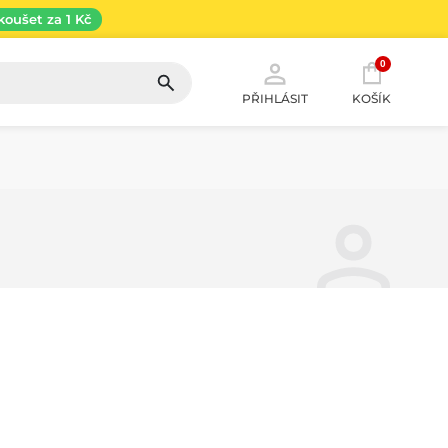
koušet za 1 Kč
0
PŘIHLÁSIT
KOŠÍK