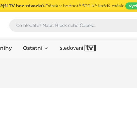
jší TV bez závazků.
Dárek v hodnotě 500 Kč každý měsíc.
Vyz
Vyhledávání
nihy
Ostatní