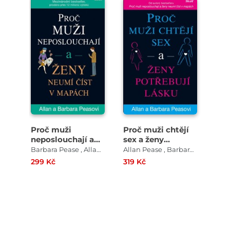
Proč muži
Proč muži chtějí
neposlouchají a
sex a ženy
ženy neumí číst v
potřebují lásku
Barbara Pease , Allan Pease
Allan Pease , Barbara Pease
mapách
299 Kč
319 Kč