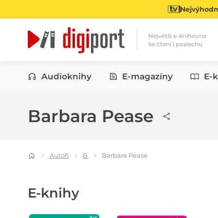
Nejvýhodně
Největší e-knihovna
ke čtení i poslechu
Kategorie
Audioknihy
E-magazíny
E-k
Barbara Pease
Autoři
B
Barbara Pease
E-knihy