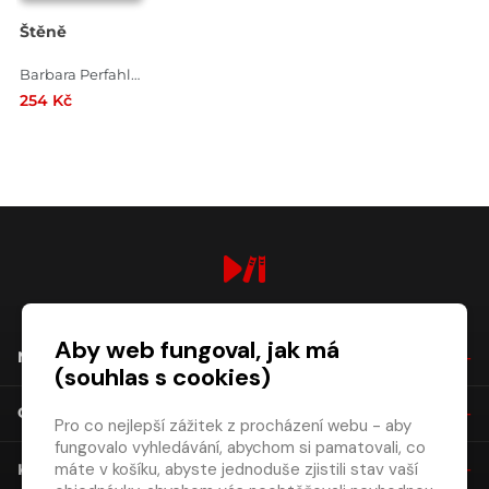
Štěně
Barbara Perfahl , Jana Rätke
254 Kč
digiport.cz © 2026
Aby web fungoval, jak má
NÁKUP
(souhlas s cookies)
O SPOLEČNOSTI
Pro co nejlepší zážitek z procházení webu - aby
fungovalo vyhledávání, abychom si pamatovali, co
máte v košíku, abyste jednoduše zjistili stav vaší
KONTAKT