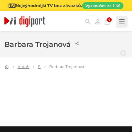
Nejvýhodnější TV bez závazků.
Vyzkoušet za 1 Kč
0
Kategorie
Barbara Trojanová
Autoři
B
Barbara Trojanová