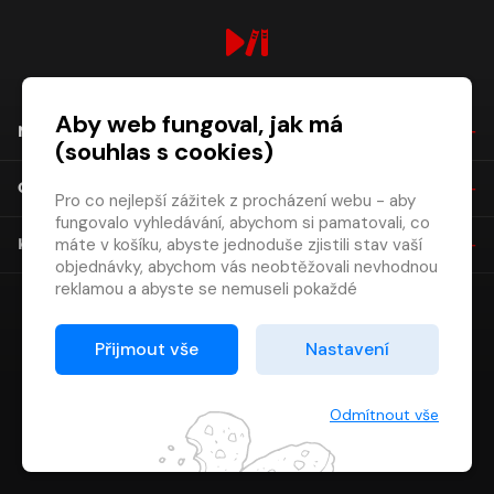
digiport.cz © 2026
Aby web fungoval, jak má
NÁKUP
(souhlas s cookies)
O SPOLEČNOSTI
Pro co nejlepší zážitek z procházení webu - aby
fungovalo vyhledávání, abychom si pamatovali, co
máte v košíku, abyste jednoduše zjistili stav vaší
KONTAKT
objednávky, abychom vás neobtěžovali nevhodnou
reklamou a abyste se nemuseli pokaždé
přihlašovat.
Proto od vás potřebujeme souhlas se
Přijmout vše
Nastavení
zpracováním souborů cookies
, tj. malých souborů,
které se dočasně ukládají ve vašem prohlížeči.
Děkujeme, že nám ho dáte a pomůžete nám tak
Odmítnout vše
web zlepšovat.