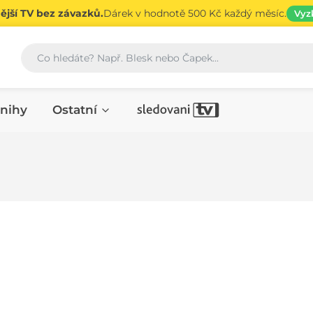
jší TV bez závazků.
Dárek v hodnotě 500 Kč každý měsíc.
Vyz
Vyhledávání
nihy
Ostatní