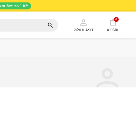
koušet za 1 Kč
0
PŘIHLÁSIT
KOŠÍK