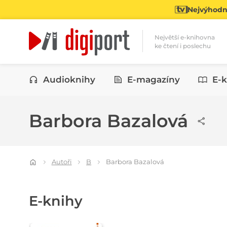
Nejvýhodně
Největší e-knihovna
ke čtení i poslechu
Kategorie
Audioknihy
E-magazíny
E-k
Barbora Bazalová
Autoři
B
Barbora Bazalová
E-knihy