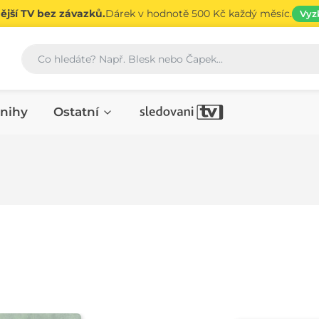
jší TV bez závazků.
Dárek v hodnotě 500 Kč každý měsíc.
Vyz
Vyhledávání
nihy
Ostatní