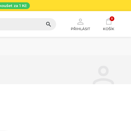
koušet za 1 Kč
0
PŘIHLÁSIT
KOŠÍK