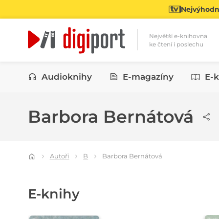
Nejvýhodně
Největší e-knihovna
ke čtení i poslechu
Kategorie
Audioknihy
E-magazíny
E-k
Barbora Bernátová
Autoři
B
Barbora Bernátová
E-knihy