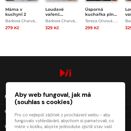
Máma v
Loudavé
Úsporná
Lo
kuchyni 2
vaření:
kuchařka plná
va
Recepty pro
chutí
re
Barbora Charvátová
Barbora Charvátová
Tereza Olivová , Markéta Chovancová , Michaela Smolková , Ilona Bansal , Barbora Charvátová
pomalý hrnec
po
279 Kč
329 Kč
299 Kč
32
digiport.cz © 2026
Aby web fungoval, jak má
NÁKUP
(souhlas s cookies)
O SPOLEČNOSTI
Pro co nejlepší zážitek z procházení webu - aby
fungovalo vyhledávání, abychom si pamatovali, co
máte v košíku, abyste jednoduše zjistili stav vaší
KONTAKT